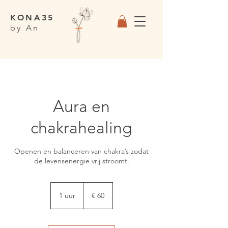
KONA35
by An
Aura en
chakrahealing
Openen en balanceren van chakra’s zodat
de levensenergie vrij stroomt.
60
euro
1 uur
1
€ 60
u
u