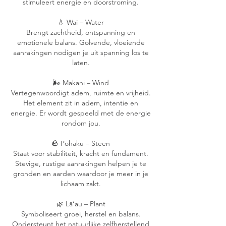
stimuleert energie en doorstroming.
💧 Wai – Water
Brengt zachtheid, ontspanning en
emotionele balans. Golvende, vloeiende
aanrakingen nodigen je uit spanning los te
laten.
🌬 Makani – Wind
Vertegenwoordigt adem, ruimte en vrijheid.
Het element zit in adem, intentie en
energie. Er wordt gespeeld met de energie
rondom jou.
🪨 Pōhaku – Steen
Staat voor stabiliteit, kracht en fundament.
Stevige, rustige aanrakingen helpen je te
gronden en aarden waardoor je meer in je
lichaam zakt.
🌿 Lā‘au – Plant
Symboliseert groei, herstel en balans.
Ondersteunt het natuurlijke zelfherstellend