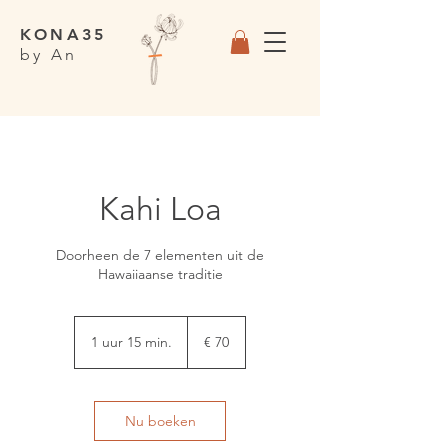
KONA35
by An
Kahi Loa
Doorheen de 7 elementen uit de
Hawaiiaanse traditie
70
euro
1 uur 15 min.
1
€ 70
u
u
1
5
Nu boeken
m