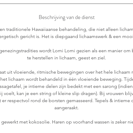
m
i
Beschrijving van de dienst
n
.
en traditionele Hawaiiaanse behandeling, die niet alleen licham
nergetisch gericht is. Het is diepgaand lichaamswerk & een mooi 
genezingstradities wordt Lomi Lomi gezien als een manier om
te herstellen in lichaam, geest en ziel.
at uit vloeiende, ritmische bewegingen over het hele lichaam
het lichaam wordt behandeld in één vloeiende beweging. Tijd
sagetafel, je intieme delen zijn bedekt met een sarong (indien j
j voelt, kan je een string of kleine slip dragen). Bij vrouwen bli
 er respectvol rond de borsten gemasseerd. Tepels & intieme 
aangeraakt.
 gewerkt met kokosolie. Haren op voorhand wassen is zeker ni