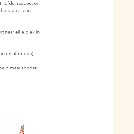
 liefde, respect en
theid en is een
t naar elke plek in
len en afronden).
igheid maar zonder