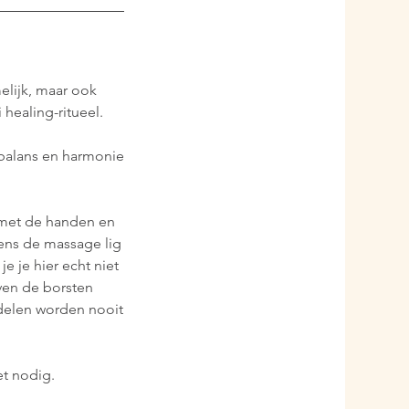
elijk, maar ook
healing-ritueel.
 balans en harmonie
 met de handen en
ens de massage lig
e je hier echt niet
jven de borsten
delen worden nooit
et nodig.