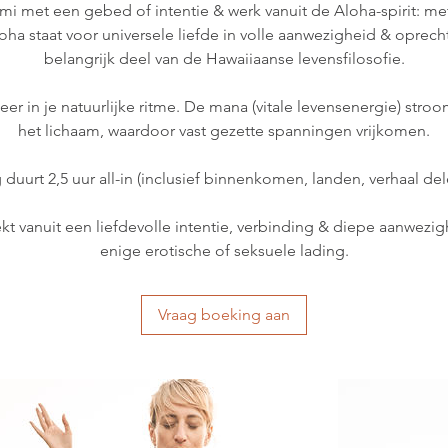
omi met een gebed of intentie & werk vanuit de Aloha-spirit: met
ha staat voor universele liefde in volle aanwezigheid & oprech
belangrijk deel van de Hawaiiaanse levensfilosofie.
er in je natuurlijke ritme. De mana (vitale levensenergie) stroom
het lichaam, waardoor vast gezette spanningen vrijkomen.
uurt 2,5 uur all-in (inclusief binnenkomen, landen, verhaal de
trekt vanuit een liefdevolle intentie, verbinding & diepe aanwez
enige erotische of seksuele lading.
Vraag boeking aan