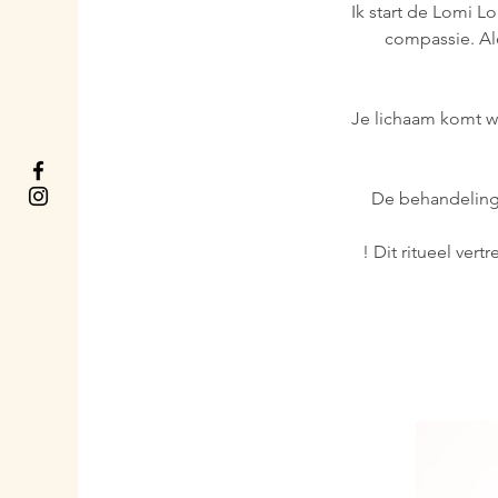
Ik start de Lomi L
compassie. Alo
Je lichaam komt we
De behandeling d
! Dit ritueel ver