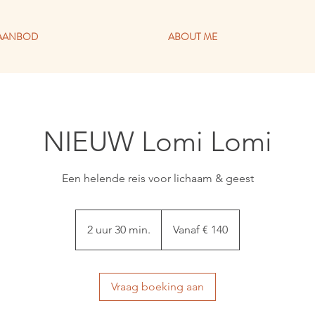
AANBOD
ABOUT ME
NIEUW Lomi Lomi
Een helende reis voor lichaam & geest
Vanaf
140
2 uur 30 min.
2
Vanaf € 140
euro
u
u
r
Vraag boeking aan
3
0