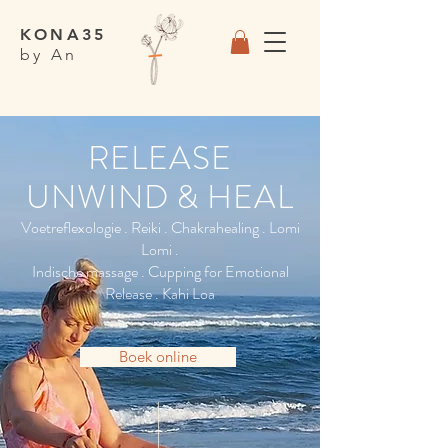
KONA35
by An
RELEASE
UNWIND & HEAL
Voetreflexologie . Reiki . Chakrahealing . Lomi
Lomi .
Indische massage . Cupping for Emotional
Release . Kahi Loa
Boek online